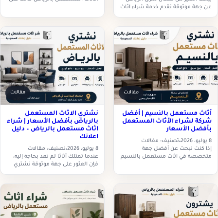
عن جهة موثوقة تقدم خدمة شراء اثاث
الأرجح ترغب في بيع أثاثك المستعمل
مستعمل بحي الرمال بطريقة احترافية
بسرعة، والحصول على أفضل سعر
تضمن لهم الحصول على أفضل قيمة
دون إضاعة…
مقابل…
مقالات
مقالات
أثاث مستعمل بالنسيم | أفضل
نشتري الاثاث المستعمل
شركة لشراء الأثاث المستعمل
بالرياض بأفضل الأسعار | شراء
بأفضل الأسعار
اثاث مستعمل بالرياض – دليل
اعلانك
8 يوليو، 2026
تصنيف: مقالات
إذا كنت تبحث عن أفضل جهة
8 يوليو، 2026
تصنيف: مقالات
متخصصة في اثاث مستعمل بالنسيم
عندما تمتلك أثاثًا لم تعد بحاجة إليه،
تقدم أسعارًا عادلة وخدمة سريعة
فإن العثور على جهة موثوقة نشتري
وموثوقة، فإن شراء اثاث مستعمل
الاثاث المستعمل بالرياض يوفر عليك
بالرياض – دليل اعلانك…
الكثير من الوقت والجهد، ويضمن لك
الحصول…