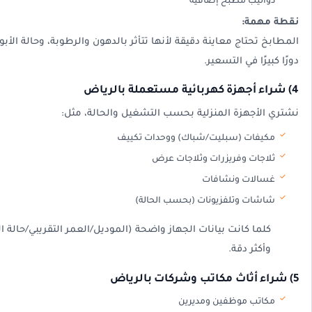
دواليب مطبخ إضافية
نقطة مهمة:
المطابخ تحتاج معاينة دقيقة لأنها تتأثر بالدهون والرطوبة، وحالة ا
دورًا كبيرًا في التسعير.
4) شراء أجهزة كهربائية مستعملة بالرياض
نشتري الأجهزة المنزلية بحسب التشغيل والحالة، مثل:
مكيفات (سبليت/شباك) ووحدات تكييف
ثلاجات وفريزرات وثلاجات عرض
غسالات ونشافات
شاشات وتلفزيونات (بحسب الحالة)
كلما كانت بيانات الجهاز واضحة (الموديل/العمر التقريبي/حالة 
وأكثر دقة.
5) شراء أثاث مكاتب وشركات بالرياض
مكاتب موظفين ومديرين