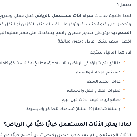
تكتمل؟
لهذا ظهرت خدمات
شراء اثاث مستعمل بالرياض
كحل عملي وسريع: ت
وتحصل على قيمة مناسبة، وتوفر على نفسك عناء التخزين أو النقل غي
السعودية
نركز على تقديم محتوى واضح يساعدك على فهم عملية البي
أفضل سعر بشكل عادل وبدون مبالغة.
في هذا الدليل ستجد:
ما الذي يتم شراؤه في الرياض (أثاث، أجهزة، مطابخ، مكاتب، شقق كاملة
كيف تتم المعاينة والتقييم
عوامل تحديد السعر
خطوات الفك والنقل والاستلام
نصائح لزيادة قيمة الأثاث قبل البيع
وأسئلة شائعة (10 أسئلة) تساعدك تتخذ قرارك بسرعة
لماذا يعتبر الأثاث المستعمل خيارًا ذكيًا في الرياض؟
الأثاث المستعمل لم يعد مجرد “بديل رخيص”، بل أصبح جزءًا من ثق